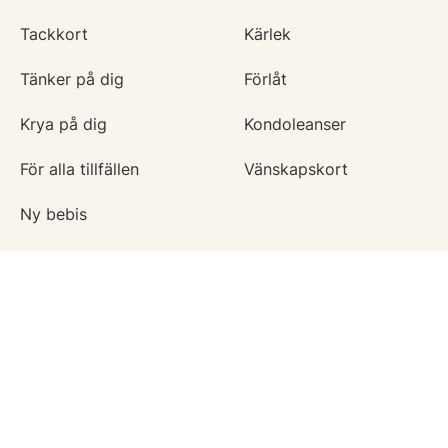
Tackkort
Kärlek
Tänker på dig
Förlåt
Krya på dig
Kondoleanser
För alla tillfällen
Vänskapskort
Ny bebis
Vårt uppdrag
Hämta vykort
Om 123kort
Blogg
Hjälpcenter