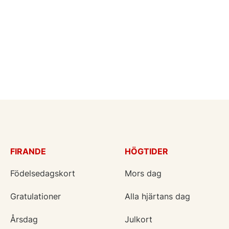
dag tillsammans med familj och vänner.
Ett stort grattis till konfirmanden!
123kort.se
FIRANDE
HÖGTIDER
Födelsedagskort
Mors dag
Gratulationer
Alla hjärtans dag
Årsdag
Julkort