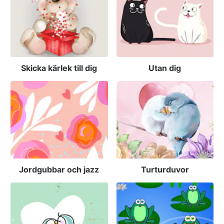
Skicka kärlek till dig
Utan dig
Jordgubbar och jazz
Turturduvor