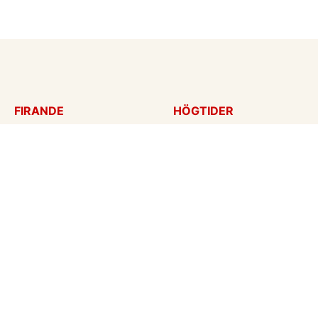
FIRANDE
HÖGTIDER
Födelsedagskort
Mors dag
Gratulationer
Alla hjärtans dag
Årsdag
Julkort
Jubileum
Nyår
Examen
Halloween
Bröllopskort
Påskkort