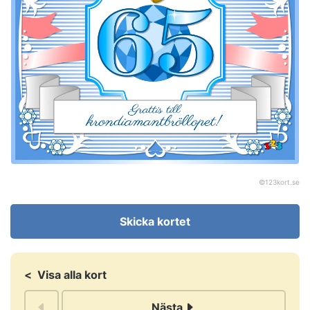
©
123kort.se
Skicka kortet
<
Visa alla kort
Nästa