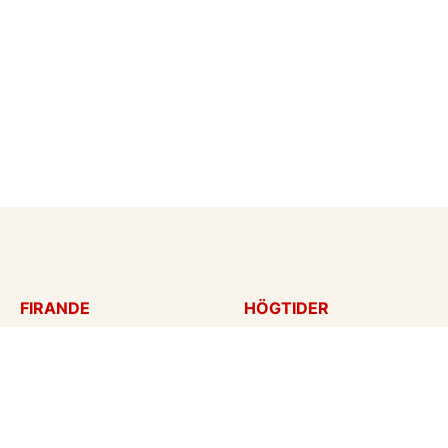
FIRANDE
HÖGTIDER
Födelsedagskort
Mors dag
Gratulationer
Alla hjärtans dag
Årsdag
Julkort