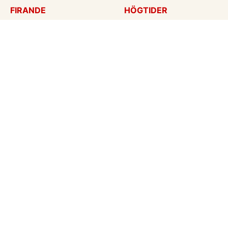
FIRANDE
HÖGTIDER
Födelsedagskort
Mors dag
Gratulationer
Alla hjärtans dag
Årsdag
Julkort
Jubileum
Nyår
Examen
Halloween
Bröllopskort
Påskkort
Inbjudningar
Fars dag
Konfirmation
Skapa mitt eget kort