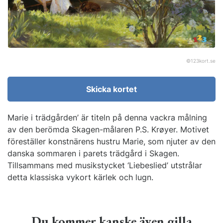
©
123kort.se
Skicka kortet
Marie i trädgården’ är titeln på denna vackra målning
av den berömda Skagen-målaren P.S. Krøyer. Motivet
föreställer konstnärens hustru Marie, som njuter av den
danska sommaren i parets trädgård i Skagen.
Tillsammans med musikstycket ‘Liebeslied’ utstrålar
detta klassiska vykort kärlek och lugn.
Du kommer kanske även gilla