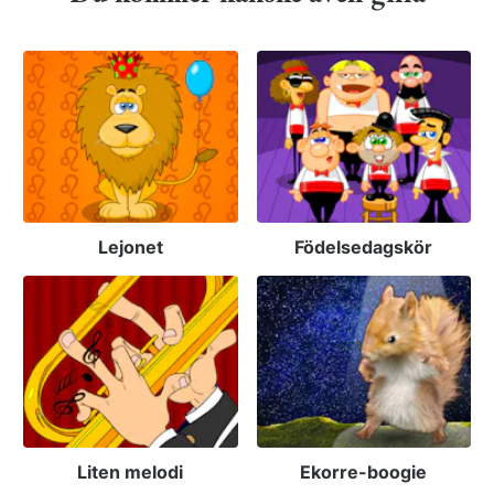
Lejonet
Födelsedagskör
Liten melodi
Ekorre-boogie