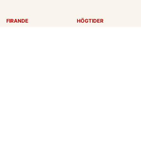
FIRANDE
HÖGTIDER
Födelsedagskort
Mors dag
Gratulationer
Alla hjärtans dag
Årsdag
Julkort
Jubileum
Nyår
Examen
Halloween
Bröllopskort
Påskkort
Inbjudningar
Fars dag
Konfirmation