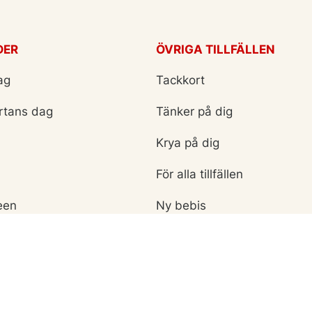
DER
ÖVRIGA TILLFÄLLEN
ag
Tackkort
ärtans dag
Tänker på dig
Krya på dig
För alla tillfällen
een
Ny bebis
rt
ag