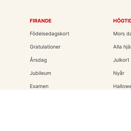
FIRANDE
HÖGTI
Födelsedagskort
Mors d
Gratulationer
Alla hj
Årsdag
Julkort
Jubileum
Nyår
Examen
Hallow
Bröllopskort
Påskko
Inbjudningar
Fars d
Konfirmation