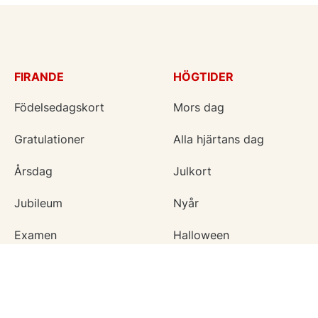
FIRANDE
HÖGTIDER
Födelsedagskort
Mors dag
Gratulationer
Alla hjärtans dag
Årsdag
Julkort
Jubileum
Nyår
Examen
Halloween
Bröllopskort
Påskkort
Inbjudningar
Fars dag