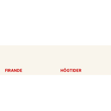
FIRANDE
HÖGTIDER
Födelsedagskort
Mors dag
Gratulationer
Alla hjärtans dag
Årsdag
Julkort