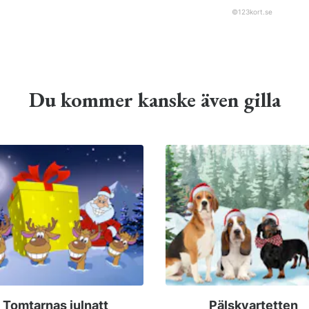
©
123kort.se
Du kommer kanske även gilla
Tomtarnas julnatt
Pälskvartetten