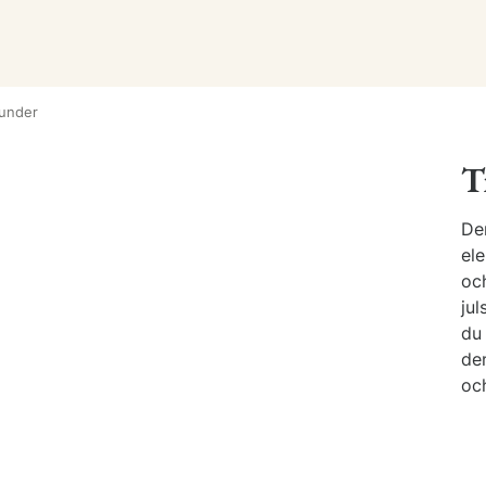
tunder
T
De
el
oc
ju
du 
den
och