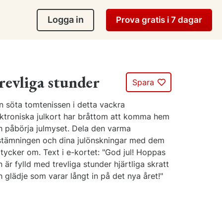
Logga in
Prova gratis i 7 dagar
revliga stunder
Spara
n söta tomtenissen i detta vackra
ektroniska julkort har bråttom att komma hem
h påbörja julmyset. Dela den varma
lstämningen och dina julönskningar med dem
tycker om. Text i e-kortet: "God jul! Hoppas
 är fylld med trevliga stunder hjärtliga skratt
 glädje som varar långt in på det nya året!"