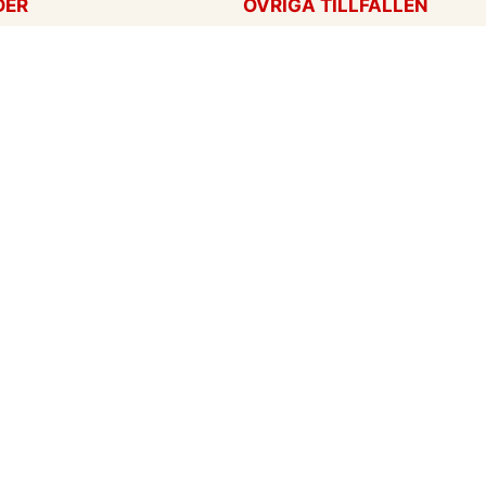
DER
ÖVRIGA TILLFÄLLEN
ag
Tackkort
ärtans dag
Tänker på dig
Krya på dig
För alla tillfällen
een
Ny bebis
rt
ag