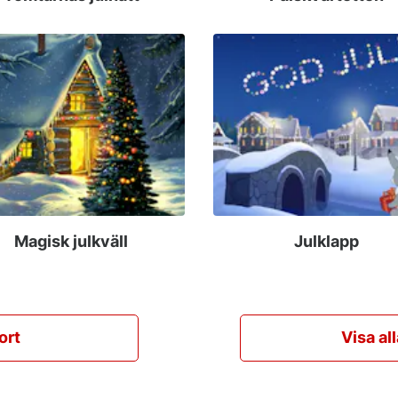
Magisk julkväll
Julklapp
ort
Visa al