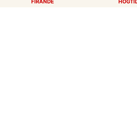
FIRANDE
HÖGTI
Födelsedagskort
Mors d
Gratulationer
Alla hj
Årsdag
Julkort
Jubileum
Nyår
Examen
Hallow
Bröllopskort
Påskko
Inbjudningar
Fars d
Konfirmation
Skapa mitt eget kort