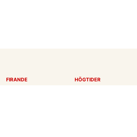
FIRANDE
HÖGTIDER
Födelsedagskort
Mors dag
Gratulationer
Alla hjärtans dag
Årsdag
Julkort
Jubileum
Nyår