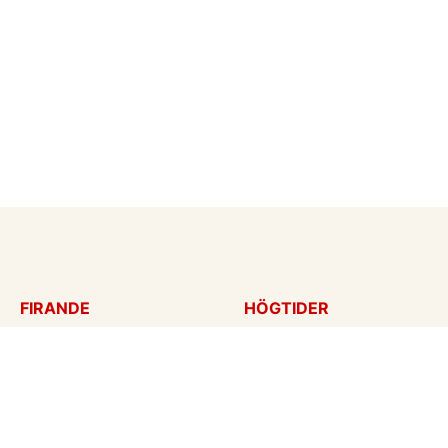
FIRANDE
HÖGTIDER
Födelsedagskort
Mors dag
Gratulationer
Alla hjärtans dag
Årsdag
Julkort