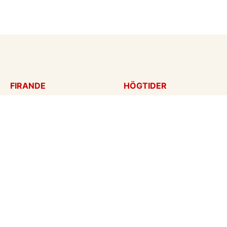
FIRANDE
HÖGTIDER
Födelsedagskort
Mors dag
Gratulationer
Alla hjärtans dag
Årsdag
Julkort
Jubileum
Nyår
Examen
Halloween
Bröllopskort
Påskkort