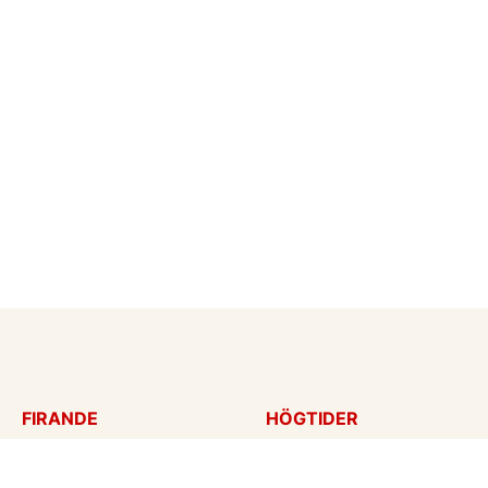
FIRANDE
HÖGTIDER
Födelsedagskort
Mors dag