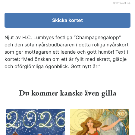
©
123kort.se
Skicka kortet
Njut av H.C. Lumbyes festliga “Champagnegalopp”
och den söta nyårsbudbäraren i detta roliga nyårskort
som ger mottagaren ett leende och gott humör! Text i
kortet: ”Med önskan om ett år fyllt med skratt, glädje
och oförglömliga ögonblick. Gott nytt år!”
Du kommer kanske även gilla