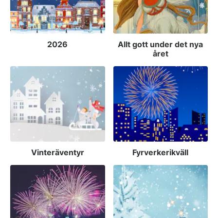
2026
Allt gott under det nya
året
Vinteräventyr
Fyrverkerikväll