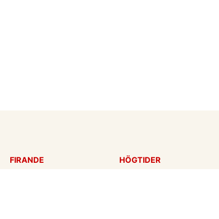
FIRANDE
HÖGTIDER
Födelsedagskort
Mors dag
Gratulationer
Alla hjärtans dag