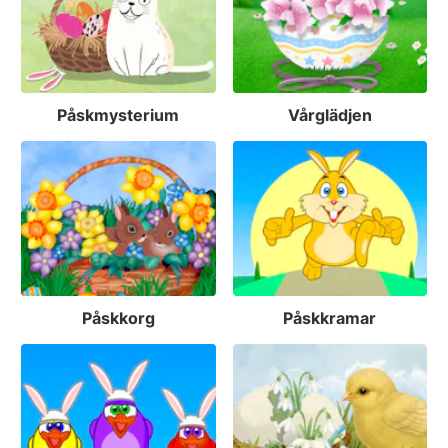
Påskmysterium
Vårglädjen
Påskkorg
Påskkramar