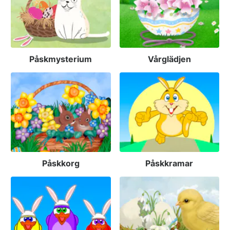
Påskmysterium
Vårglädjen
Påskkorg
Påskkramar