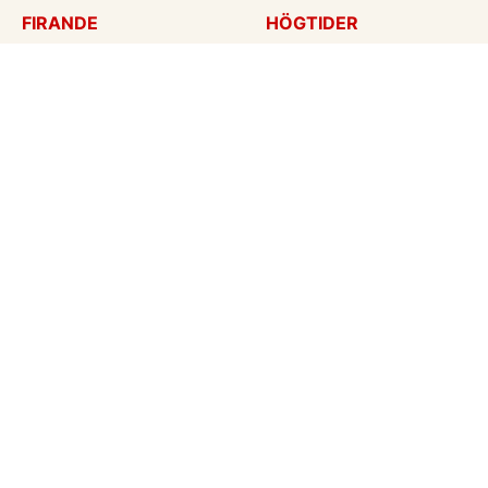
FIRANDE
HÖGTIDER
Födelsedagskort
Mors dag
Gratulationer
Alla hjärtans dag
Årsdag
Julkort
Jubileum
Nyår
Examen
Halloween
Bröllopskort
Påskkort
Inbjudningar
Fars dag
Konfirmation
Skapa mitt eget kort