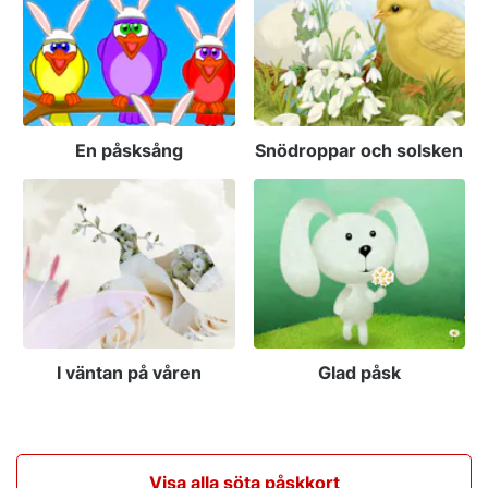
En påsksång
Snödroppar och solsken
I väntan på våren
Glad påsk
Visa alla söta påskkort