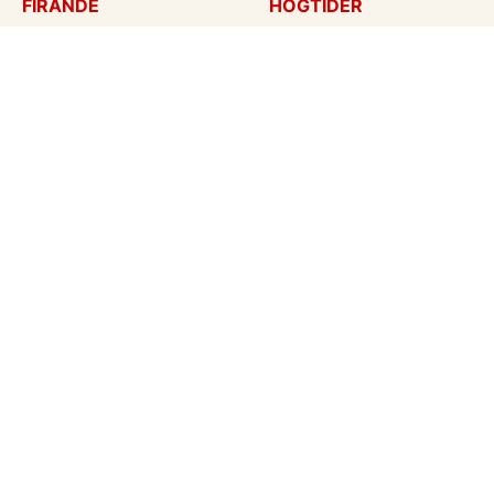
FIRANDE
HÖGTIDER
Födelsedagskort
Mors dag
Gratulationer
Alla hjärtans dag
Årsdag
Julkort
Jubileum
Nyår
Examen
Halloween
Bröllopskort
Påskkort
Inbjudningar
Fars dag
Konfirmation
Skapa mitt eget kort