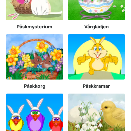
Påskmysterium
Vårglädjen
Påskkorg
Påskkramar