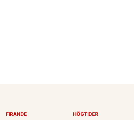
FIRANDE
HÖGTIDER
Födelsedagskort
Mors dag