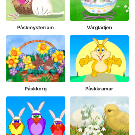
Påskmysterium
Vårglädjen
Påskkorg
Påskkramar