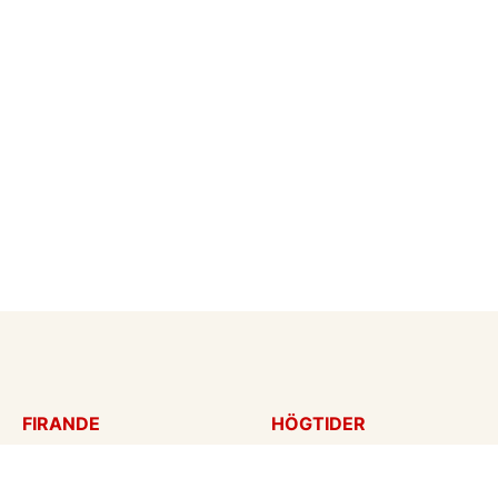
FIRANDE
HÖGTIDER
Födelsedagskort
Mors dag