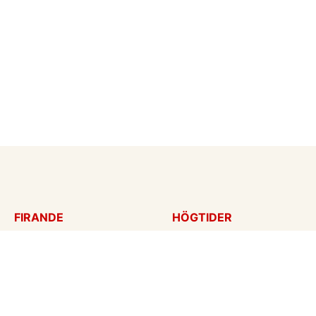
FIRANDE
HÖGTIDER
Födelsedagskort
Mors dag
Gratulationer
Alla hjärtans dag
Årsdag
Julkort