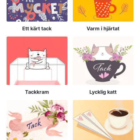
Ett kärt tack
Varm i hjärtat
Tackkram
Lycklig katt