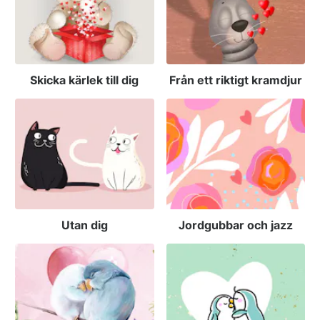
Skicka kärlek till dig
Från ett riktigt kramdjur
Utan dig
Jordgubbar och jazz