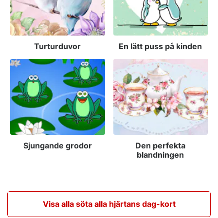
Turturduvor
En lätt puss på kinden
Sjungande grodor
Den perfekta
blandningen
Visa alla söta alla hjärtans dag-kort