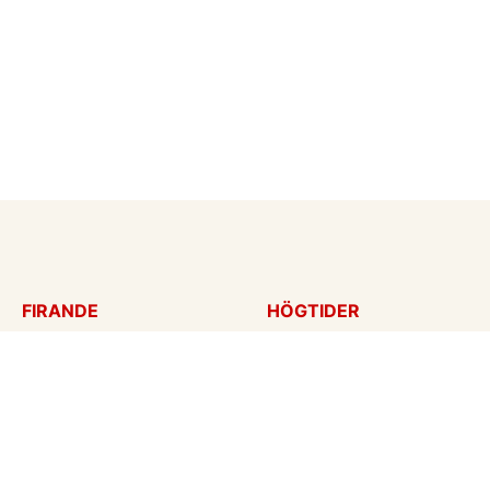
FIRANDE
HÖGTIDER
Födelsedagskort
Mors dag
Gratulationer
Alla hjärtans dag
Årsdag
Julkort