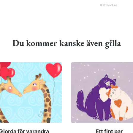
©
123kort.se
Du kommer kanske även gilla
Gjorda för varandra
Ett fint par