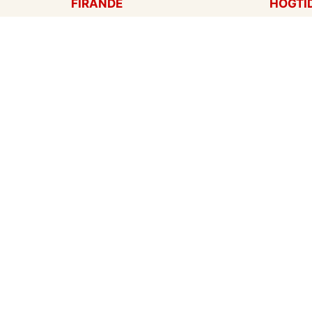
FIRANDE
HÖGTI
Födelsedagskort
Mors d
Gratulationer
Alla hj
Årsdag
Julkort
Jubileum
Nyår
Examen
Hallow
Bröllopskort
Påskko
Inbjudningar
Fars d
Konfirmation
Skapa mitt eget kort