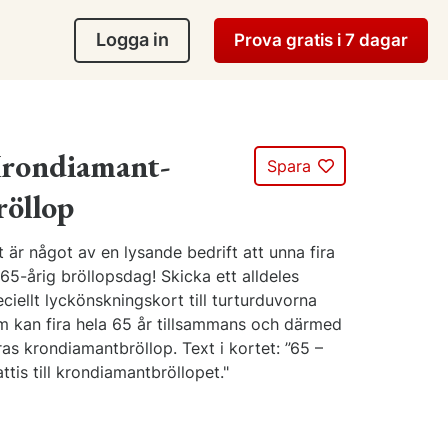
Logga in
Prova gratis i 7 dagar
rondiamant-
Spara
röllop
 är något av en lysande bedrift att unna fira
65-årig bröllopsdag! Skicka ett alldeles
ciellt lyckönskningskort till turturduvorna
m kan fira hela 65 år tillsammans och därmed
as krondiamantbröllop. Text i kortet: ”65 –
ttis till krondiamantbröllopet."