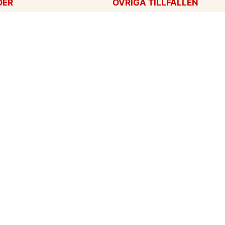
DER
ÖVRIGA TILLFÄLLEN
ag
Tackkort
ärtans dag
Tänker på dig
Krya på dig
För alla tillfällen
een
Ny bebis
rt
ag