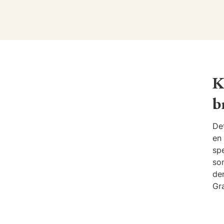
K
b
Det
en 
spe
so
der
Gra