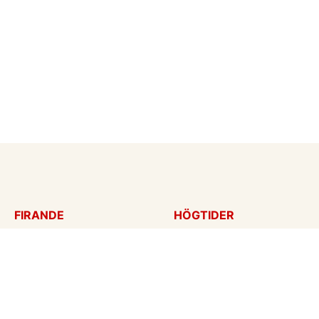
FIRANDE
HÖGTIDER
Födelsedagskort
Mors dag
Gratulationer
Alla hjärtans dag
Årsdag
Julkort