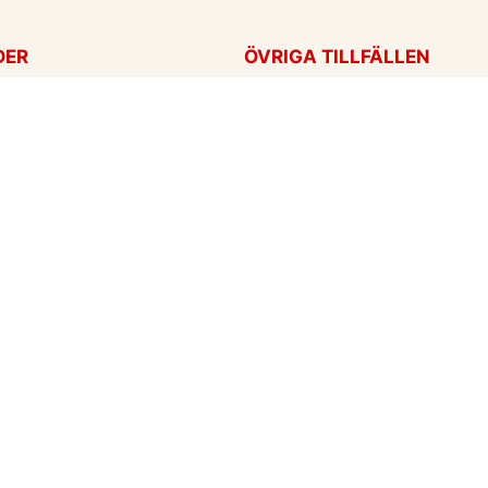
DER
ÖVRIGA TILLFÄLLEN
ag
Tackkort
ärtans dag
Tänker på dig
Krya på dig
För alla tillfällen
een
Ny bebis
rt
ag