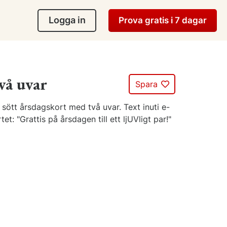
Logga in
Prova gratis i 7 dagar
vå uvar
Spara
 sött årsdagskort med två uvar. Text inuti e-
tet: "Grattis på årsdagen till ett ljUVligt par!"