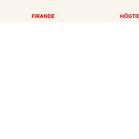
FIRANDE
HÖGTI
Födelsedagskort
Mors d
Gratulationer
Alla hj
Årsdag
Julkort
Jubileum
Nyår
Examen
Hallow
Bröllopskort
Påskko
Inbjudningar
Fars d
Konfirmation