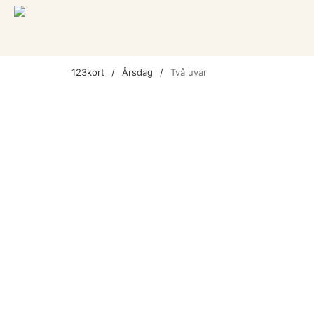
123kort
Årsdag
Två uvar