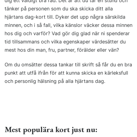
dig ett väldigt bra råd. Det är att du tar en stund och
tänker på personen som du ska skicka ditt alla
hjärtans dag-kort till. Dyker det upp några särskilda
minnen, och i så fall, vilka känslor väcker dessa minnen
hos dig och varför? Vad gör dig glad när ni spenderar
tid tillsammans och vilka egenskaper värdesätter du
mest hos din man, fru, partner, förälder eller vän?
Om du omsätter dessa tankar till skrift så får du en bra
punkt att utfå ifrån för att kunna skicka en kärleksfull
och personlig hälsning på alla hjärtans dag.
Mest populära kort just nu: