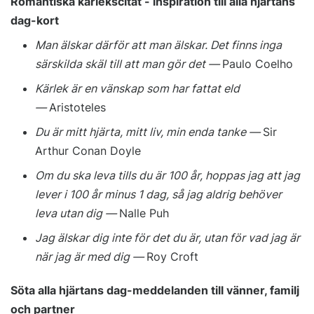
Romantiska kärlekscitat - inspiration till alla hjärtans
dag-kort
Man älskar därför att man älskar. Det finns inga
särskilda skäl till att man gör det —
Paulo Coelho
Kärlek är en vänskap som har fattat eld
—
Aristoteles
Du är mitt hjärta, mitt liv, min enda tanke —
Sir
Arthur Conan Doyle
Om du ska leva tills du är 100 år, hoppas jag att jag
lever i 100 år minus 1 dag, så jag aldrig behöver
leva utan dig —
Nalle Puh
Jag älskar dig inte för det du är, utan för vad jag är
när jag är med dig —
Roy Croft
Söta alla hjärtans dag-meddelanden till vänner, familj
och partner