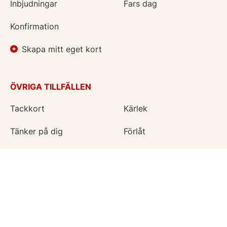
Inbjudningar
Fars dag
Konfirmation
Skapa mitt eget kort
ÖVRIGA TILLFÄLLEN
Tackkort
Kärlek
Tänker på dig
Förlåt
Krya på dig
Kondoleanser
För alla tillfällen
Vänskapskort
Ny bebis