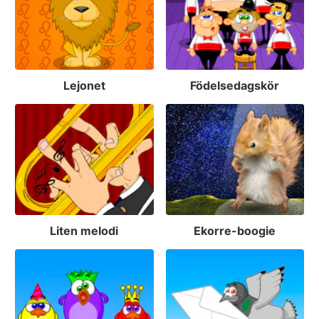
Lejonet
Födelsedagskör
Liten melodi
Ekorre-boogie