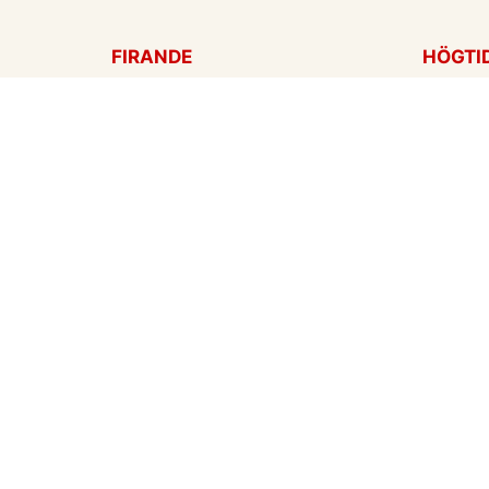
FIRANDE
HÖGTI
Födelsedagskort
Mors d
Gratulationer
Alla hj
Årsdag
Julkort
Jubileum
Nyår
Examen
Hallow
Bröllopskort
Påskko
Inbjudningar
Fars d
Konfirmation