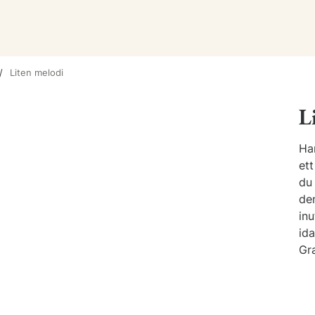
Liten melodi
L
Ha
ett
du
de
inu
ida
Gr