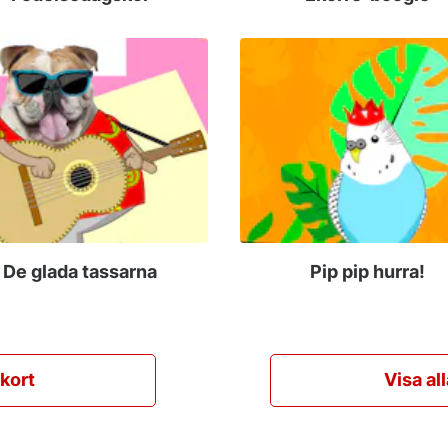
De glada tassarna
Pip pip hurra!
skort
Visa al