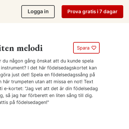
Logga in
Prova gratis i 7 dagar
iten melodi
Spara
r du någon gång önskat att du kunde spela
 instrument? I det här födelsedagskortet kan
 göra just det! Spela en födelsedagssång på
n här trumpeten utan att missa en not! Text
ti e-kortet: "Jag vet att det är din födelsedag
g, så jag har förberett en liten sång till dig.
attis på födelsedagen!"