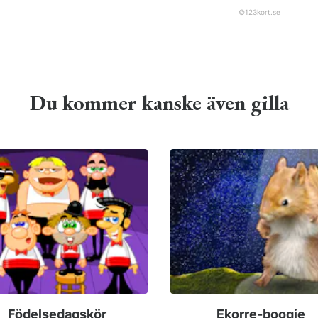
©
123kort.se
Du kommer kanske även gilla
Födelsedagskör
Ekorre-boogie