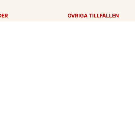
DER
ÖVRIGA TILLFÄLLEN
ag
Tackkort
ärtans dag
Tänker på dig
Krya på dig
För alla tillfällen
een
Ny bebis
rt
ag