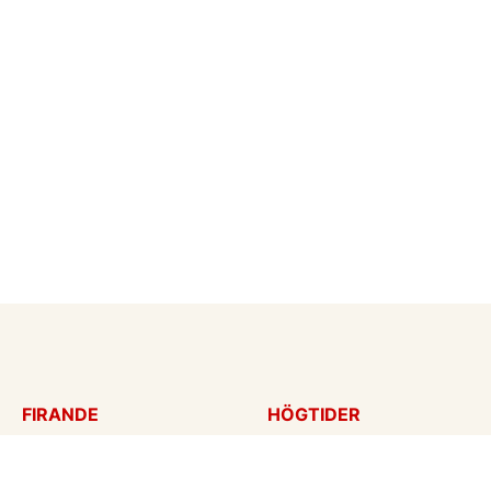
FIRANDE
HÖGTIDER
Födelsedagskort
Mors dag