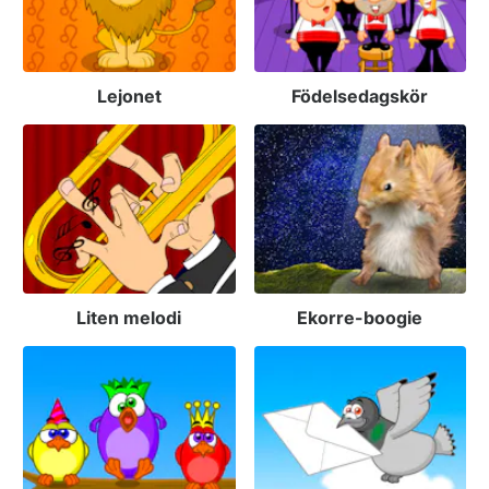
Lejonet
Födelsedagskör
Liten melodi
Ekorre-boogie