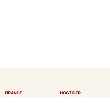
FIRANDE
HÖGTIDER
Födelsedagskort
Mors dag