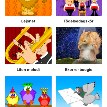
Lejonet
Födelsedagskör
Liten melodi
Ekorre-boogie