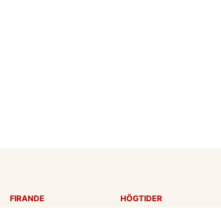
FIRANDE
HÖGTIDER
Födelsedagskort
Mors dag