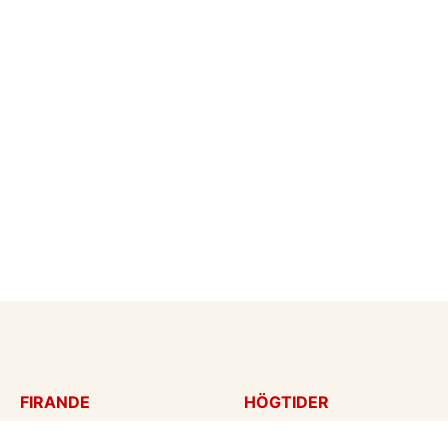
FIRANDE
HÖGTIDER
Födelsedagskort
Mors dag