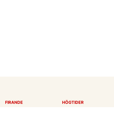
FIRANDE
HÖGTIDER
Födelsedagskort
Mors dag