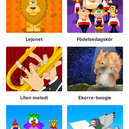
Lejonet
Födelsedagskör
Liten melodi
Ekorre-boogie