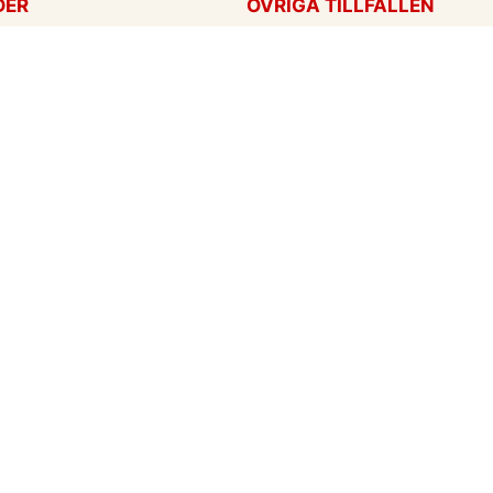
DER
ÖVRIGA TILLFÄLLEN
ag
Tackkort
ärtans dag
Tänker på dig
Krya på dig
För alla tillfällen
een
Ny bebis
rt
ag