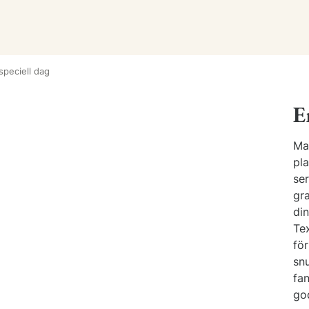
speciell dag
E
Man
pl
ser
gra
di
Tex
fö
snu
fa
go