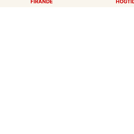
FIRANDE
HÖGTI
Födelsedagskort
Mors d
Gratulationer
Alla hj
Årsdag
Julkort
Jubileum
Nyår
Examen
Hallow
Bröllopskort
Påskko
Inbjudningar
Fars d
Konfirmation
Skapa mitt eget kort