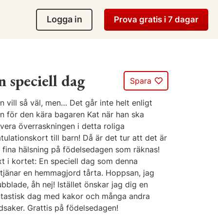
Logga in
Prova gratis i 7 dagar
n speciell dag
Spara
 vill så väl, men… Det går inte helt enligt
an för den kära bagaren Kat när han ska
vera överraskningen i detta roliga
tulationskort till barn! Då är det tur att det är
n fina hälsning på födelsedagen som räknas!
t i kortet: En speciell dag som denna
rtjänar en hemmagjord tårta. Hoppsan, jag
bblade, åh nej! Istället önskar jag dig en
ntastisk dag med kakor och många andra
dsaker. Grattis på födelsedagen!