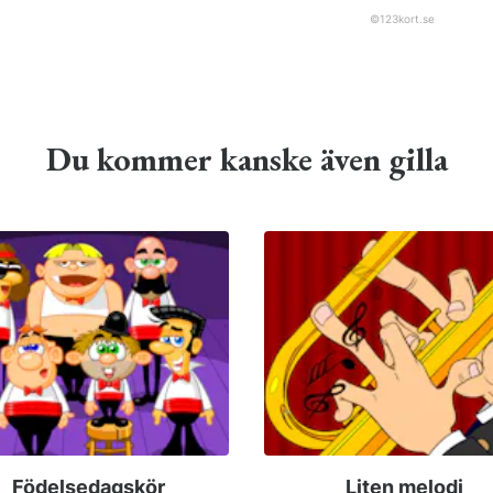
©
123kort.se
Du kommer kanske även gilla
Födelsedagskör
Liten melodi