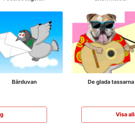
Bärduvan
De glada tassarna
ag
Visa al