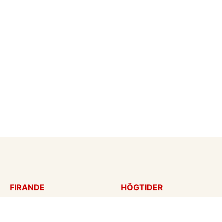
FIRANDE
HÖGTIDER
Födelsedagskort
Mors dag