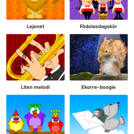
Lejonet
Födelsedagskör
Liten melodi
Ekorre-boogie