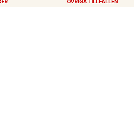
DER
ÖVRIGA TILLFÄLLEN
ag
Tackkort
ärtans dag
Tänker på dig
Krya på dig
För alla tillfällen
een
Ny bebis
rt
ag