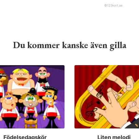
©
123kort.se
Du kommer kanske även gilla
Födelsedagskör
Liten melodi