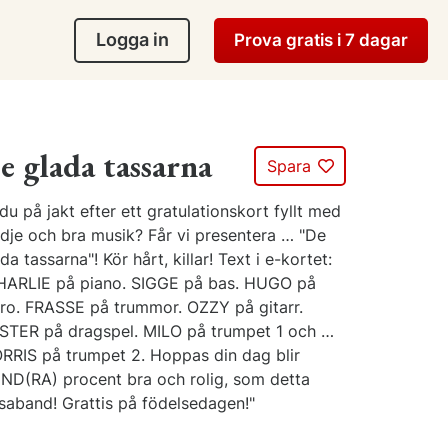
Logga in
Prova gratis i 7 dagar
e glada tassarna
Spara
du på jakt efter ett gratulationskort fyllt med
ädje och bra musik? Får vi presentera … "De
da tassarna"! Kör hårt, killar! Text i e-kortet:
HARLIE på piano. SIGGE på bas. HUGO på
iro. FRASSE på trummor. OZZY på gitarr.
STER på dragspel. MILO på trumpet 1 och …
RRIS på trumpet 2. Hoppas din dag blir
ND(RA) procent bra och rolig, som detta
lsaband! Grattis på födelsedagen!"