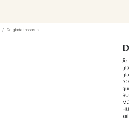
De glada tassarna
D
Är 
gl
gla
"C
gu
BU
MO
HU
sa