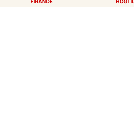
FIRANDE
HÖGTI
Födelsedagskort
Mors d
Gratulationer
Alla hj
Årsdag
Julkort
Jubileum
Nyår
Examen
Hallow
Bröllopskort
Påskko
Inbjudningar
Fars d
Konfirmation
Skapa mitt eget kort