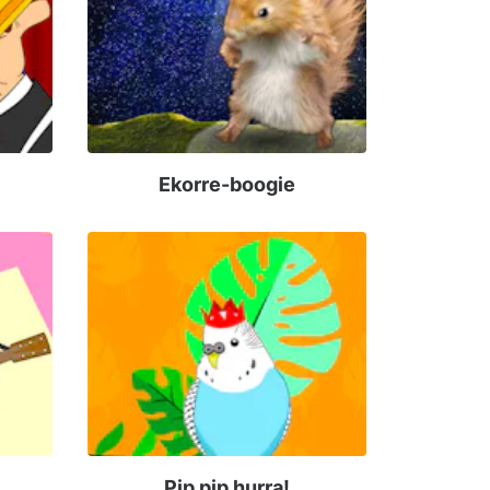
Ekorre-boogie
Pip pip hurra!