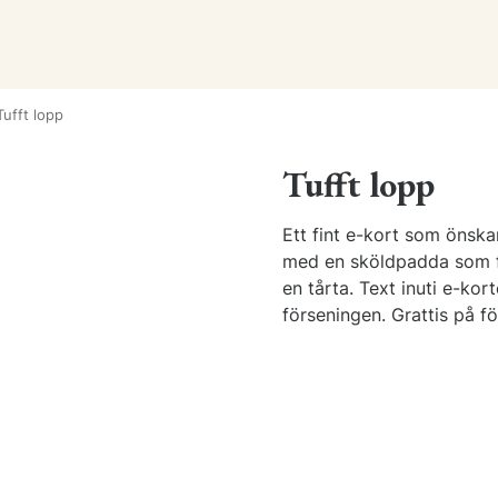
Tufft lopp
Tufft lopp
Ett fint e-kort som önskar
med en sköldpadda som fö
en tårta. Text inuti e-kor
förseningen. Grattis på f