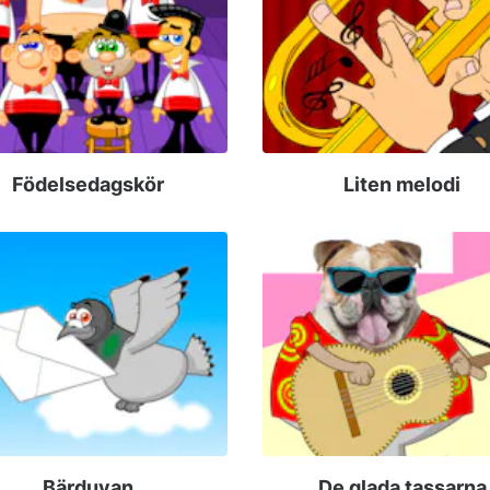
Födelsedagskör
Liten melodi
Bärduvan
De glada tassarna