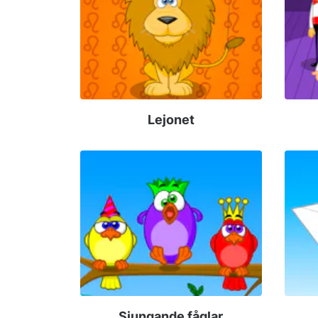
Lejonet
Sjungande fåglar