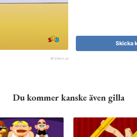
Skicka 
©
123kort.se
Du kommer kanske även gilla