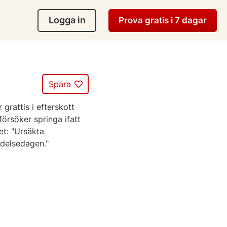
Logga in
Prova gratis i 7 dagar
Spara
 grattis i efterskott
rsöker springa ifatt
tet: "Ursäkta
ödelsedagen."