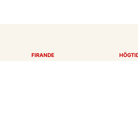
FIRANDE
HÖGTI
Födelsedagskort
Mors d
Gratulationer
Alla hj
Årsdag
Julkort
Jubileum
Nyår
Examen
Hallow