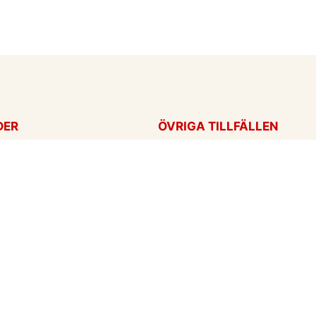
DER
ÖVRIGA TILLFÄLLEN
ag
Tackkort
ärtans dag
Tänker på dig
Krya på dig
För alla tillfällen
een
Ny bebis