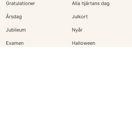
Gratulationer
Alla hjärtans dag
Årsdag
Julkort
Jubileum
Nyår
Examen
Halloween
Bröllopskort
Påskkort
Inbjudningar
Fars dag
Konfirmation
Skapa mitt eget kort
ÖVRIGA TILLFÄLLEN
Tackkort
Kärlek