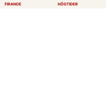
FIRANDE
HÖGTIDER
Födelsedagskort
Mors dag
Gratulationer
Alla hjärtans dag
Årsdag
Julkort
Jubileum
Nyår
Examen
Halloween
Bröllopskort
Påskkort
Inbjudningar
Fars dag
Konfirmation
Skapa mitt eget kort