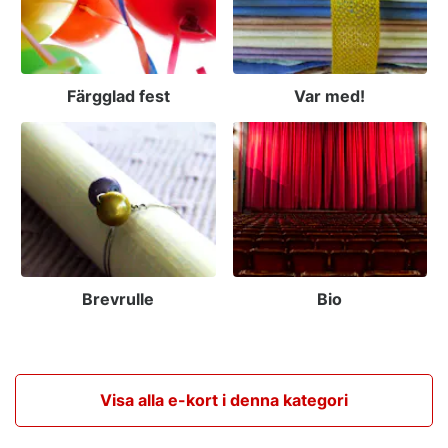
Färgglad fest
Var med!
Brevrulle
Bio
Visa alla e-kort i denna kategori