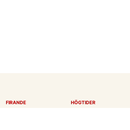
FIRANDE
HÖGTIDER
Födelsedagskort
Mors dag
Gratulationer
Alla hjärtans dag