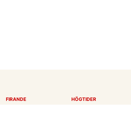
FIRANDE
HÖGTIDER
Födelsedagskort
Mors dag
Gratulationer
Alla hjärtans dag