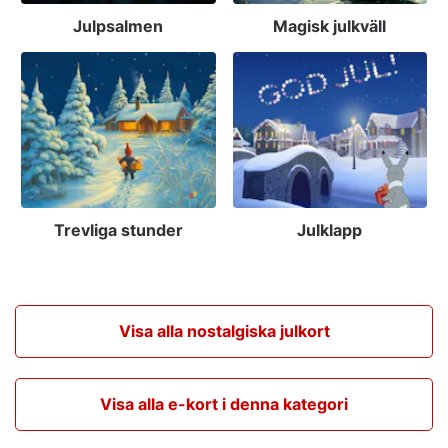
Julpsalmen
Magisk julkväll
Trevliga stunder
Julklapp
Visa alla nostalgiska julkort
Visa alla e-kort i denna kategori