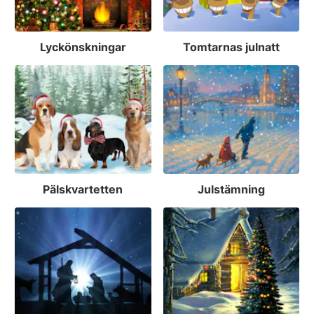
Lyckönskningar
Tomtarnas julnatt
Pälskvartetten
Julstämning