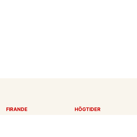
FIRANDE
HÖGTIDER
Födelsedagskort
Mors dag
Gratulationer
Alla hjärtans dag