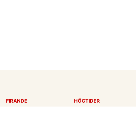
FIRANDE
HÖGTIDER
Födelsedagskort
Mors dag
Gratulationer
Alla hjärtans dag