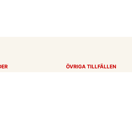
DER
ÖVRIGA TILLFÄLLEN
ag
Tackkort
ärtans dag
Tänker på dig
Krya på dig
För alla tillfällen