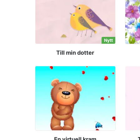
Nytt
Till min dotter
En virtuell kram