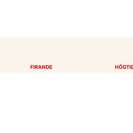
FIRANDE
HÖGTI
Födelsedagskort
Mors d
Gratulationer
Alla hj
Årsdag
Julkort
Jubileum
Nyår