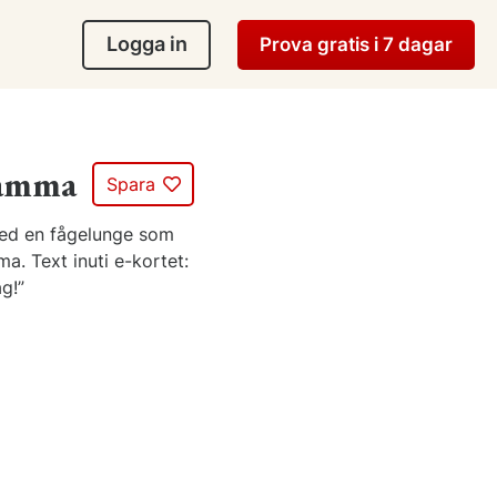
Logga in
Prova gratis i 7 dagar
mamma
Spara
med en fågelunge som
. Text inuti e-kortet:
g!”