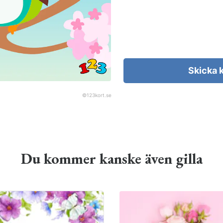
Skicka 
©
123kort.se
Du kommer kanske även gilla