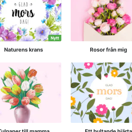
Nytt
Naturens krans
Rosor från mig
Tulpaner till mamma
Ett bultande hjärta