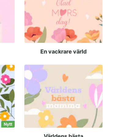
En vackrare värld
Nytt
Världens bästa