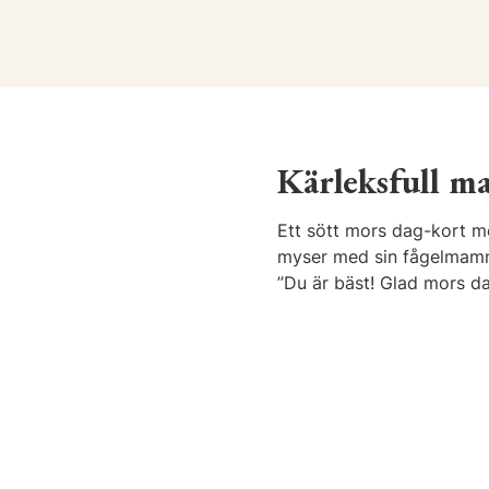
Kärleksfull 
Ett sött mors dag-kort 
myser med sin fågelmamma
”Du är bäst! Glad mors da